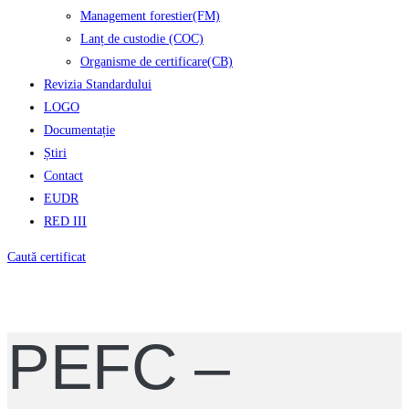
Management forestier(FM)
Lanț de custodie (COC)
Organisme de certificare(CB)
Revizia Standardului
LOGO
Documentație
Știri
Contact
EUDR
RED III
Caută certificat
PEFC –