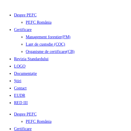
Despre PEFC
PEFC România
Certificare
Management forestier(FM)
Lanț de custodie (COC)
Organisme de certificare(CB)
Revizia Standardului
LOGO
Documentație
Știri
Contact
EUDR
RED III
Despre PEFC
PEFC România
Certificare